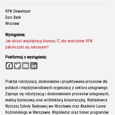
RPA Deweloper
Euro Bank
Wrocław
Wystąpienia:
Jak ułożyć współpracę biznesu IT, aby wdrożenie RPA
zakończyło się sukcesem?
Poinformuj o wystąpieniu:
F
T
E
L
a
w
m
i
c
i
a
n
e
t
i
k
b
t
l
e
Praktyk robotyzacji, doskonalenia i projektowania procesów dla
o
e
d
polskich i międzynarodowych organizacji z sektora usługowego.
o
r
I
k
n
Zajmuje się robotyzacją i doskonaleniem procesów usługowych,
analizą biznesową oraz architekturą korporacyjną. Wykładowca
Wyższej Szkoły Bankowej we Wrocławiu oraz Akademii Leona
Koźmińskiego w Warszawie. Współautor oraz trener programów