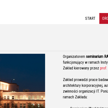
Jump to navigation
START
OR
Organizatorem
seminarium R
funkcjonujący w ramach Insty
Zakład kierowany przez
prof
Zakład prowadzi prace badawc
architektury korporacyjnej, au
zwinności organizacji IT. Po
ramach Zakładu: