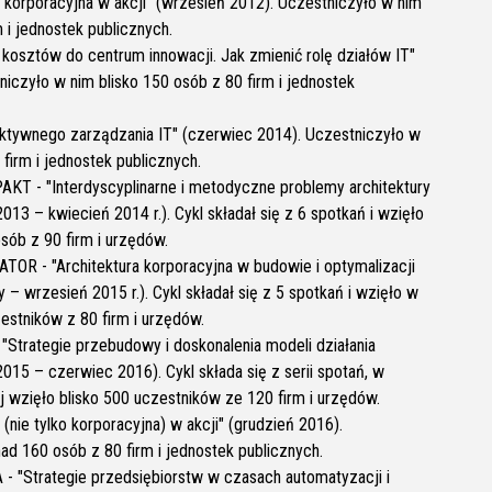
 korporacyjna w akcji" (wrzesień 2012). Uczestniczyło w nim
m i jednostek publicznych.
kosztów do centrum innowacji. Jak zmienić rolę działów IT"
iczyło w nim blisko 150 osób z 80 firm i jednostek
ktywnego zarządzania IT" (czerwiec 2014). Uczestniczyło w
 firm i jednostek publicznych.
AKT - "Interdyscyplinarne i metodyczne problemy architektury
013 – kwiecień 2014 r.). Cykl składał się z 6 spotkań i wzięło
osób z 90 firm i urzędów.
OR - "Architektura korporacyjna w budowie i optymalizacji
ty – wrzesień 2015 r.). Cykl składał się z 5 spotkań i wzięło w
zestników z 80 firm i urzędów.
"Strategie przebudowy i doskonalenia modeli działania
 2015 – czerwiec 2016). Cykl składa się z serii spotań, w
j wzięło blisko 500 uczestników ze 120 firm i urzędów.
(nie tylko korporacyjna) w akcji" (grudzień 2016).
ad 160 osób z 80 firm i jednostek publicznych.
- "Strategie przedsiębiorstw w czasach automatyzacji i