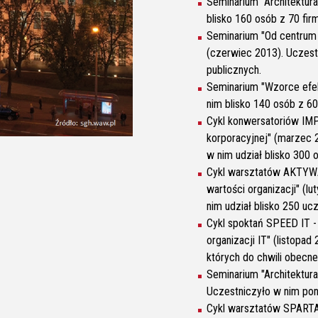
Seminarium "Architektura
blisko 160 osób z 70 fir
Seminarium "Od centrum 
(czerwiec 2013). Uczestn
publicznych.
Seminarium "Wzorce efe
nim blisko 140 osób z 60
Cykl konwersatoriów IMP
korporacyjnej" (marzec 2
w nim udział blisko 300 
Cykl warsztatów AKTYWAT
wartości organizacji" (lu
nim udział blisko 250 uc
Cykl spoktań SPEED IT - 
organizacji IT" (listopad
których do chwili obecne
Seminarium "Architektura 
Uczestniczyło w nim pon
Cykl warsztatów SPARTA 