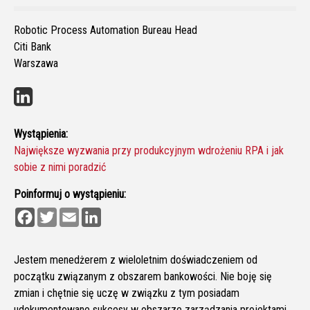
Robotic Process Automation Bureau Head
Citi Bank
Warszawa
Wystąpienia:
Największe wyzwania przy produkcyjnym wdrożeniu RPA i jak
sobie z nimi poradzić
Poinformuj o wystąpieniu:
F
T
E
L
a
w
m
i
c
i
a
n
e
t
i
k
b
t
l
e
Jestem menedżerem z wieloletnim doświadczeniem od
o
e
d
początku związanym z obszarem bankowości. Nie boję się
o
r
I
k
n
zmian i chętnie się uczę w związku z tym posiadam
udokumentowane sukcesy w obszarze zarządzania projektami,