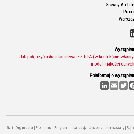
Główny Archite
Promi
Warsza
Wystąpieni
Jak połączyć usługi kognitywne z RPA (w kontekście własny
modeli i jakości danych
Poinformuj o wystąpieni
L
E
T
i
m
w
n
a
i
k
i
t
e
l
t
d
e
I
r
n
Start
|
Organizator
|
Prelegenci
|
Program
|
Lokalizacja
|
Jestem zainteresowany
|
Reje