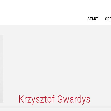
Jump to navigation
START
OR
Krzysztof Gwardys