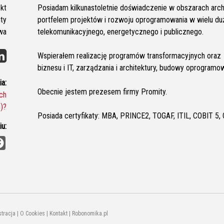
kt
Posiadam kilkunastoletnie doświadczenie w obszarach archi
ty
portfelem projektów i rozwoju oprogramowania w wielu duż
wa
telekomunikacyjnego, energetycznego i publicznego.
Wspierałem realizację programów transformacyjnych oraz ł
biznesu i IT, zarządzania i architektury, budowy oprogramow
a:
Obecnie jestem prezesem firmy Promity.
ch
)?
Posiada certyfikaty: MBA, PRINCE2, TOGAF, ITIL, COBIT 5,
u:
F
a
c
e
b
o
o
k
stracja
|
O Cookies
|
Kontakt
|
Robonomika.pl